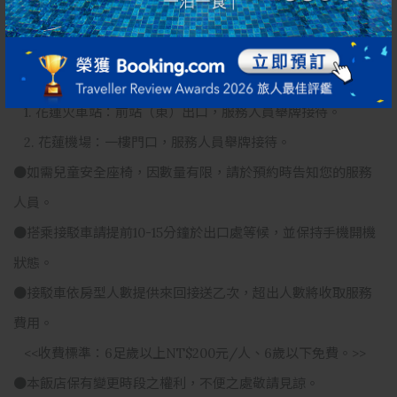
●接駁車需提前24小時預約，恕不接受當日預約及臨時變動。
如欲取消接駁，請於發車前3HR通知。
●乘車地址：
1. 花蓮火車站：前站（東）出口，服務人員舉牌接待。
2. 花蓮機場：一樓門口，服務人員舉牌接待。
●如需兒童安全座椅，因數量有限，請於預約時告知您的服務
人員。
●搭乘接駁車請提前10-15分鐘於出口處等候，並保持手機開機
狀態。
●接駁車依房型人數提供來回接送乙次，超出人數將收取服務
費用。
<<收費標準：6足歲以上NT$200元/人、6歲以下免費。>>
●本飯店保有變更時段之權利，不便之處敬請見諒。