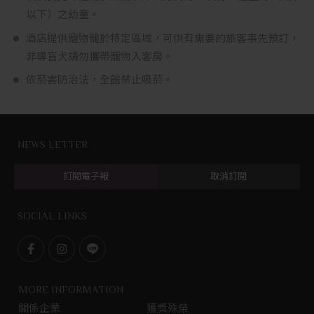
以下）之幼童。
酒店提供寵物籠於特定區域，可供有需要的旅客事先預訂，
非導盲犬請勿攜帶寵物入客房。
依菸害防治法，全館禁止吸菸。
NEWS LETTER
訂閱電子報
取消訂閱
SOCIAL LINKS
F
I
L
a
n
i
c
s
n
MORE INFORMATION
e
t
e
關係企業
獲獎殊榮
b
g
@