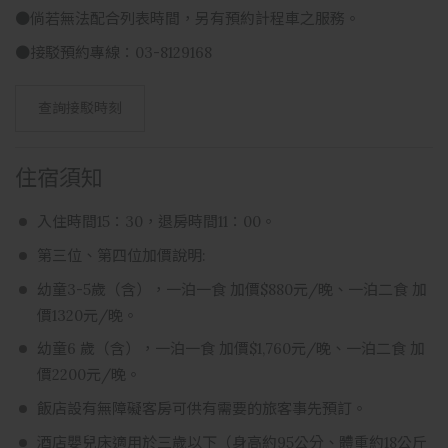
●倘若無法配合列表時間，另有預約計程車之服務。
●接駁預約專線：03-8129168
查詢接駁時刻
住宿須知
入住時間15：30，退房時間11：00。
第三位、第四位加價說明:
幼童3-5歲（含），一泊一食 加價$880元/晚、一泊二食 加
價1320元/晚。
幼童6 歲（含），一泊一食 加價$1,760元/晚、一泊二食 加
價2200元/晚。
飯店設有無障礙客房可供有需要的旅客事先預訂。
酒店嬰兒床適用於三歲以下（身高約95公分、體重約18公斤