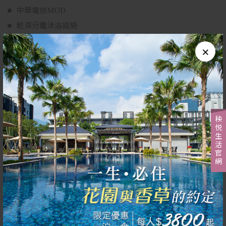
中華電信MOD
中華電信MOD
乾濕分離沐浴設施
乾濕分離沐浴設施
浴缸
浴缸
蒸氣室
×
蒸氣室
吹風機
吹風機
獨立空調/暖氣
獨立空調/暖氣
鬧鐘/電話/語音信箱
個人衛生沐浴備品
鬧鐘/電話/語音信箱
個人衛生沐浴備品
秧悦生活官網
免費接駁服務
✱接駁車時刻表
飯店→花蓮火車站
09:30、10:30、11:30、12:30、13:30、14:30、15:30、16:30
花蓮火車站→ 飯店
10:30、11:30、12:30、13:30、14:30、15:30、16:30、17:30