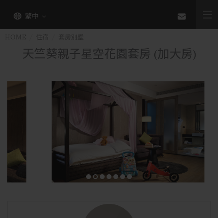
繁中
HOME
住宿
套房別墅
天竺葵親子星空花園套房 (加大房)