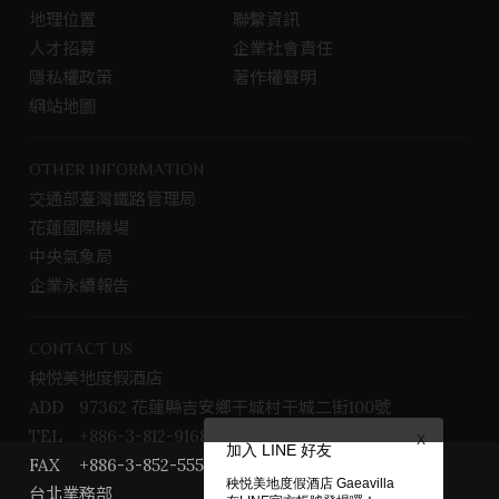
地理位置
聯繫資訊
o
r
o
a
人才招募
企業社會責任
k
m
隱私權政策
著作權聲明
專
網站地圖
頁
OTHER INFORMATION
交通部臺灣鐵路管理局
花蓮國際機場
中央氣象局
企業永續報告
CONTACT US
秧悦美地度假酒店
ADD
97362 花蓮縣吉安鄉干城村干城二街100號
TEL
+886-3-812-9168
X
加入 LINE 好友
FAX
+886-3-852-5559
秧悦美地度假酒店 Gaeavilla
台北業務部