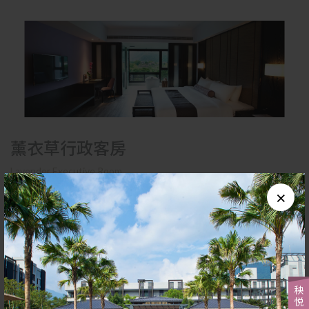
薰衣草行政客房
Lavender Executive Room
房間內皆有一面大落地窗可穿透視覺，欣賞迷宮花園四周的田園風
×
景、黃昏色彩斑斕的天空，甚至夜晚的美麗星空。2-5樓的房間，面
對一整片香草花園，欣賞香草花園、迷宮、以及不遠處的山脈。山
脈晨昏光影的變化，搭配山嵐氤氳，偶爾是雲霧繚繞、偶爾又是輪
廓清晰，即使是在房間裡靜靜欣賞這一幅會變化的美景，也是賞心
悅目的療癒。
另一特色是獨立蛋型浴缸，符合人體工學設計，具有極佳包覆性，