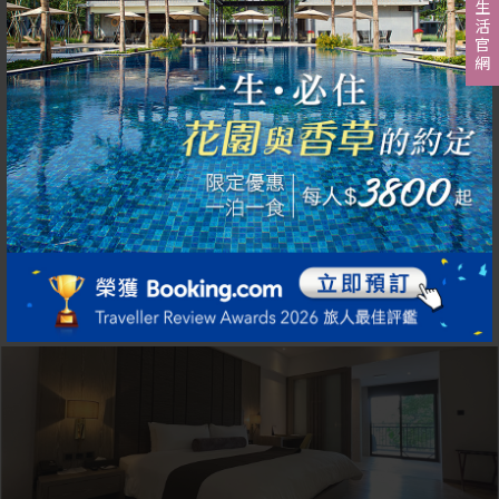
秧悦生活官網
在裡面泡澡身體可以被舒服承載，撒上香草、花瓣，加入沐浴鹽，
欣賞落地窗外花園與山脈景色。身心的極度療癒。寬敞的衛浴空
間，很適合情侶、夫妻入住。
雙人房一大床
雙人房兩中床