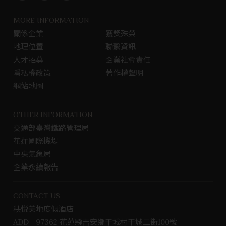
a
n
i
c
s
n
MORE INFORMATION
e
t
e
關係企業
獲獎殊榮
b
g
@
地理位置
聯繫資訊
o
r
o
a
人才招募
企業社會責任
k
m
隱私權政策
著作權聲明
專
網站地圖
頁
OTHER INFORMATION
交通部臺灣鐵路管理局
花蓮國際機場
中央氣象局
企業永續報告
CONTACT US
秧悦美地度假酒店
ADD
97362 花蓮縣吉安鄉干城村干城二街100號