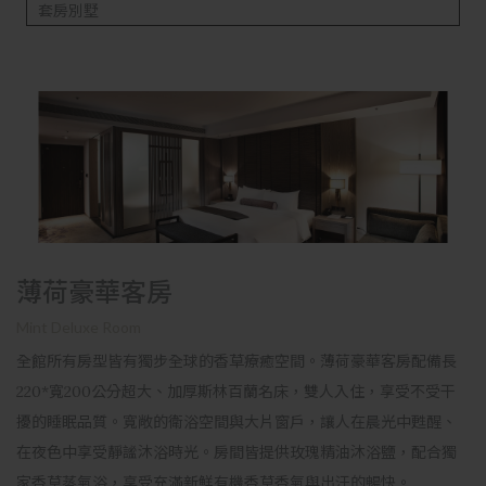
套房別墅
薄荷豪華客房
Mint Deluxe Room
全館所有房型皆有獨步全球的香草療癒空間。薄荷豪華客房配備長
220*寬200公分超大、加厚斯林百蘭名床，雙人入住，享受不受干
擾的睡眠品質。寬敞的衛浴空間與大片窗戶，讓人在晨光中甦醒、
在夜色中享受靜謐沐浴時光。房間皆提供玫瑰精油沐浴鹽，配合獨
家香草蒸氣浴，享受充滿新鮮有機香草香氣與出汗的暢快。