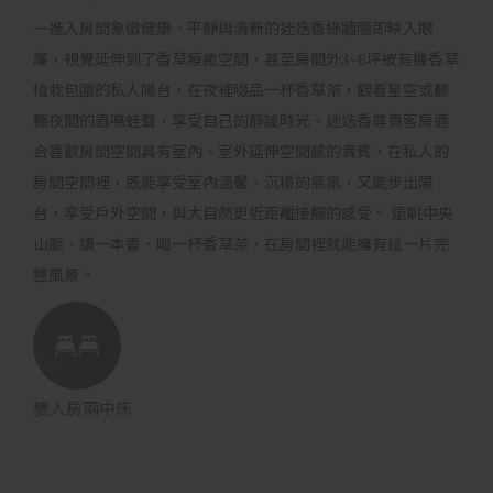
一進入房間象徵健康、平靜與清新的迷迭香綠牆隨即映入眼
簾，視覺延伸到了香草療癒空間，甚至房間外3~6坪被有機香草
植栽包圍的私人陽台，在夜裡啜品一杯香草茶，觀看星空或聽
聽夜間的蟲鳴蛙聲，享受自己的靜謐時光。迷迭香尊貴客房適
合喜歡房間空間具有室內、室外延伸空間感的貴賓，在私人的
房間空間裡，既能享受室內溫馨、沉穩的氣氛，又能步出陽
台，享受戶外空間，與大自然更近距離接觸的感受。 遠眺中央
山脈、讀一本書、喝一杯香草茶，在房間裡就能擁有這一片完
整風景。
雙人房兩中床