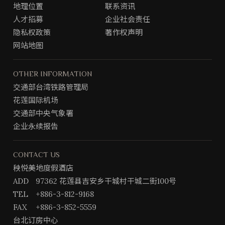
地理位置
联系资讯
o
r
o
a
人才招募
企业社会责任
k
m
隐私权政策
著作权声明
专
网站地图
页
OTHER INFORMATION
交通部台湾铁路管理局
花莲国际机场
交通部中央气象署
企业永续报告
CONTACT US
秧悦美地度假酒店
ADD
97362 花莲县吉安乡干城村干城二街100号
TEL
+886-3-812-9168
FAX
+886-3-852-5559
台北订房中心