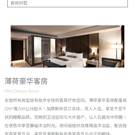
套房别墅
薄荷豪华客房
Mint Deluxe Room
全馆所有房型皆有独步全球的香草疗愈空间。薄荷豪华客房配备長
220*寬200公分超大丶加厚斯林百兰名床，双人入住，享受不受干
扰的睡眠品质。宽敞的卫浴空间与大片窗户，让人在晨光中苏醒丶
在夜色中享受静谧沐浴时光。房间皆提供玫瑰精油沐浴盐，配合独
家香草蒸气浴，享受充满新鲜有机香草香气与出汗的畅快。