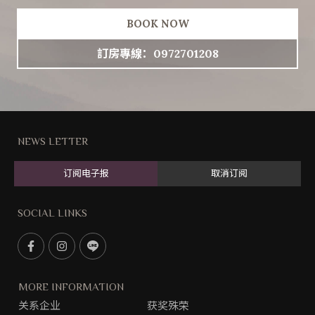
BOOK NOW
訂房專線：0972701208
NEWS LETTER
订阅电子报
取消订阅
SOCIAL LINKS
F
I
L
a
n
i
c
s
n
MORE INFORMATION
e
t
e
关系企业
获奖殊荣
b
g
@