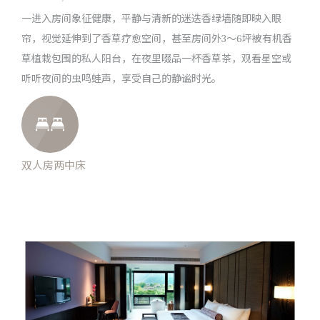
一进入房间象征健康，平静与清新的迷迭香绿墙随即映入眼
帘，视觉延伸到了香草疗愈空间，甚至房间外3〜6坪被有机香
草植栽包围的私人阳台，在夜里啜品一杯香草茶，观看星空或
听听夜间的虫鸣蛙声，享受自己的静谧时光。
双人房两中床