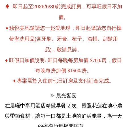
♦
即日起至2026/6/30前完成訂房，可享旺假日不加
價。
♦
秧悦美地邀請您一起愛地球，即日起邀請您自行攜
帶盥洗用品(含牙刷、牙膏、梳子、浴帽、刮鬍用
品)，敬請見諒。
♦
旺假日加價說明: 旺日每晚每房加價 $700/房，假日
每晚每房加價 $1500/房。
♦ 專案需於入住前七日訂房及支付訂金完成。
✨ 晨光饗宴
在晨曦中享用酒店精緻早餐 2 次。嚴選花蓮在地小農
與季節食材，讓每一口都是土地的鮮活能量，為一天
的療癒旅程揭開序章。