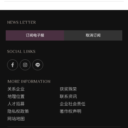
NEWS LETTER
订阅电子报
取消订阅
SOCIAL LINKS
F
I
L
a
n
i
c
s
n
MORE INFORMATION
e
t
e
关系企业
获奖殊荣
b
g
@
地理位置
联系资讯
o
r
o
a
人才招募
企业社会责任
k
m
隐私权政策
著作权声明
专
网站地图
页