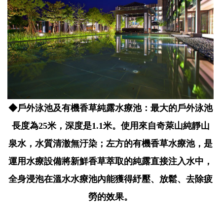
◆戶外泳池及有機香草純露水療池：最大的戶外泳池
長度為25米，深度是1.1米。使用來自奇萊山純靜山
泉水，水質清澈無汙染；左方的有機香草水療池，是
運用水療設備將新鮮香草萃取的純露直接注入水中，
全身浸泡在溫水水療池內能獲得紓壓、放鬆、去除疲
勞的效果。