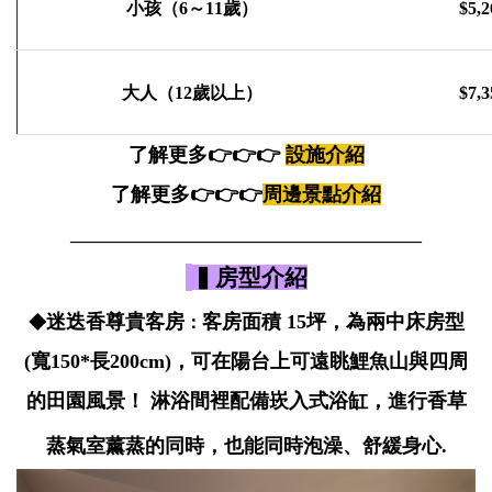
小孩（6～11歲）
$5,2
大人（12歲以上）
$7,3
了解更多👉👉👉
設施介紹
了解更多
👉👉👉
周邊景點介紹
________________________________________
▍房型介紹
迷迭香尊貴客房
客房面積 15坪，為兩中床房型
◆
：
(寬150*長200cm)，可在陽台上可遠眺鯉魚山與四周
的田園風景！ 淋浴間裡配備崁入式浴缸，進行香草
蒸氣室薰蒸的同時，也能同時泡澡、舒緩身心.