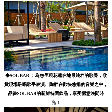
◆SOL BAR ：
為您呈現花蓮在地最純粹的歌聲，欣
賞現場駐唱歌手表演、陶醉在歡快悠揚的音樂之中，
品嘗SOL BAR的新鮮特調飲品，享受愜意晚間時
光！