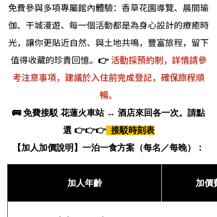
免費參與多項專屬館內體驗：香草花園導覽、晨間瑜
伽、干城漫遊、每一個活動都是為身心設計的療癒時
光，讓你更貼近自然、與土地共鳴，豐富旅程，留下
值得收藏的珍貴回憶。
👉
活動採預約制，詳情請參
考注意事項，建議於入住前完成登記，確保旅程順
暢。
🚌 免費接駁 花蓮火車站 ↔ 酒店來回各一次。請點
選
👉👉👉
接駁時刻表
【加人加價說明】
一泊一食方案（每名／每晚）：
加人年
齡
加價