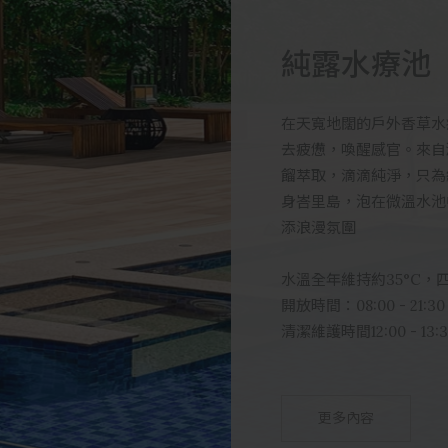
純露水療池
在天寬地闊的戶外香草水
去疲憊，喚醒感官。來自
餾萃取，滴滴純淨，只為
身峇里島，泡在微溫水池
添浪漫氛圍
水溫全年維持約35°C，
開放時間：08:00 - 21:30
清潔維護時間12:00 - 13
更多內容