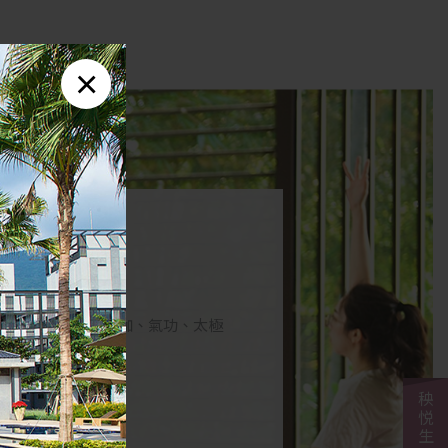
×
竹林瀑布旁，為瑜珈、氣功、太極
浸空間。
秧悦生活官網