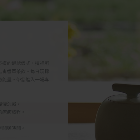
茶道的靜謐儀式，這裡所
無毒香草茶飲。每日現採
癒能量。帶您進入一場專
慢慢沉澱。
的療癒旅程。
空間與時間。