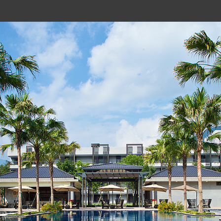
瑜珈亭
位於落雨松祕境水岸邊、
或靜坐冥想的一個最佳沉
開放時間
請洽休閒育樂中心預約