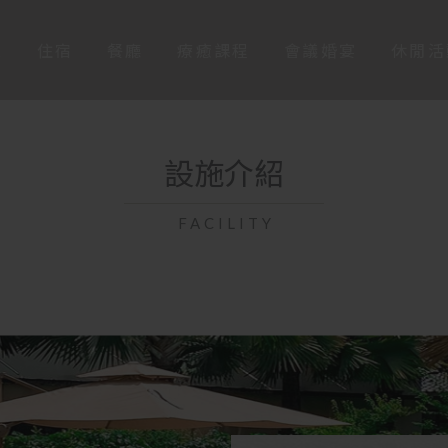
息
住宿
餐廳
療癒課程
會議婚宴
休閒活
設施介紹
FACILITY