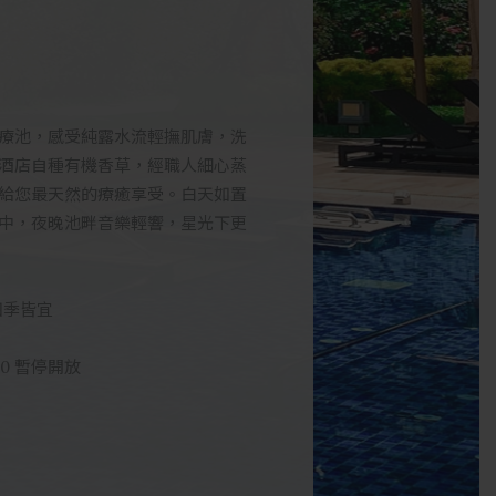
療池，感受純露水流輕撫肌膚，洗
酒店自種有機香草，經職人細心蒸
給您最天然的療癒享受。白天如置
中，夜晚池畔音樂輕響，星光下更
四季皆宜
:30 暫停開放