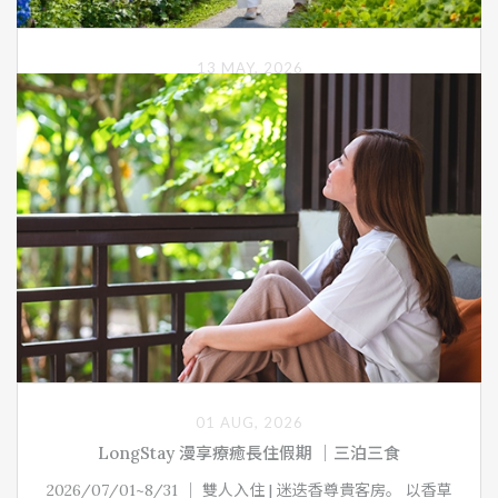
13 MAY, 2026
【銀髮60+】BLOOM RETREAT 再綻人生 立折$1000｜
一泊二食
即日起~8/31， 迷迭香尊貴客房｜一泊二食｜雙人入住。每
房至少一位須年滿60歲(含)以上貴賓入住，入住時須出示證
件，即可享每房入住折抵一次 NT$1,000 優惠。
了解更多
01 AUG, 2026
LongStay 漫享療癒長住假期 ｜三泊三食
2026/07/01~8/31 ｜ 雙人入住 | 迷迭香尊貴客房。 以香草