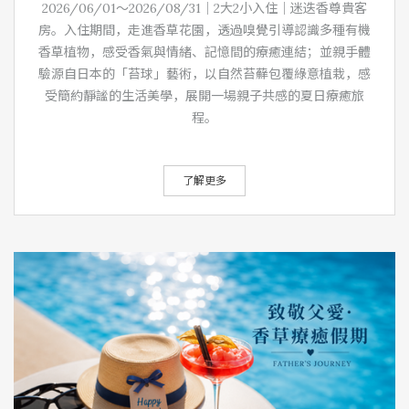
2026/06/01～2026/08/31｜2大2小入住｜迷迭香尊貴客
房。入住期間，走進香草花園，透過嗅覺引導認識多種有機
香草植物，感受香氣與情緒、記憶間的療癒連結；並親手體
驗源自日本的「苔球」藝術，以自然苔蘚包覆綠意植栽，感
受簡約靜謐的生活美學，展開一場親子共感的夏日療癒旅
程。
了解更多