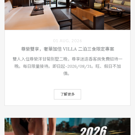
01 AUG, 2026
尊榮雙享，奢華加倍 VILLA 二泊三食限定專案
雙人入住尊榮洋甘菊別墅二晚，尊享迷迭香客房免費招待一
晚。每日限量接待。即日起~2026/08/31。旺、假日不加
價。
了解更多