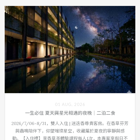
01 AUG, 2026
一生必住 夏天與星光相遇的夜晚｜二泊二食
2026/7/06~8/31，雙人入住 | 迷迭香尊貴客房。在香草芬芳
與蟲鳴陪伴下，仰望璀璨星空，收藏屬於夏夜的寧靜與感
動。【入住禮】享香草茶體驗課程每人1次，本專案享假日不