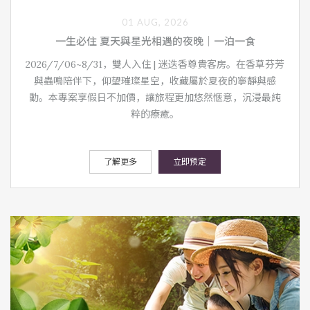
01 AUG, 2026
一生必住 夏天與星光相遇的夜晚｜一泊一食
2026/7/06~8/31，雙人入住 | 迷迭香尊貴客房。在香草芬芳
與蟲鳴陪伴下，仰望璀璨星空，收藏屬於夏夜的寧靜與感
動。本專案享假日不加價，讓旅程更加悠然愜意，沉浸最純
粹的療癒。
了解更多
立即预定