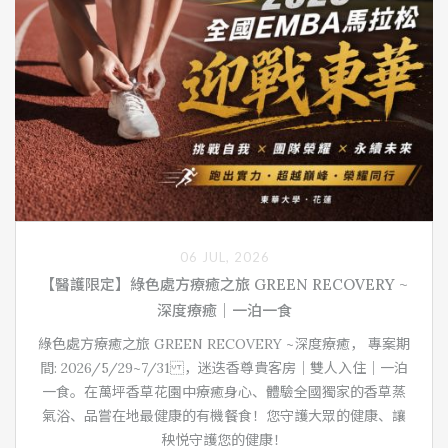
06 JUL, 2026
【醫護限定】綠色處方療癒之旅 GREEN RECOVERY ~
深度療癒｜一泊一食
綠色處方療癒之旅 GREEN RECOVERY ~深度療癒， 專案期
間: 2026/5/29~7/31 ，迷迭香尊貴客房｜雙人入住｜一泊
一食。在萬坪香草花園中療癒身心、體驗全國獨家的香草蒸
氣浴、品嘗在地最健康的有機餐食！您守護大眾的健康、讓
秧悦守護您的健康！