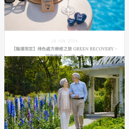
26 JUN, 2026
【醫護限定】綠色處方療癒之旅 GREEN RECOVERY ~
深度療癒｜一泊一食
綠色處方療癒之旅 GREEN RECOVERY ~深度療癒， 專案期
間: 2026/5/29~7/31 ，迷迭香尊貴客房｜雙人入住｜一泊
一食。在萬坪香草花園中療癒身心、體驗全國獨家的香草蒸
氣浴、品嘗在地最健康的有機餐食！您守護大眾的健康、讓
秧悦守護您的健康！
了解更多
立即预定