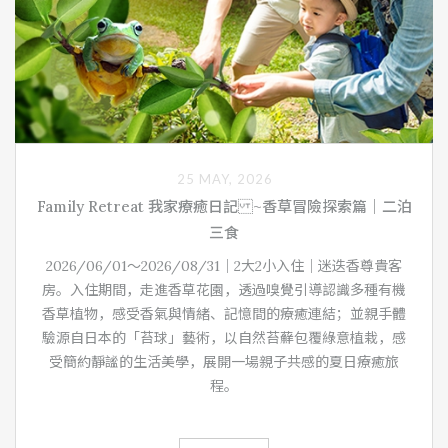
25 MAY, 2026
Family Retreat 我家療癒日記 ~香草冒險探索篇｜二泊
三食
2026/06/01～2026/08/31｜2大2小入住｜迷迭香尊貴客
房。入住期間，走進香草花園，透過嗅覺引導認識多種有機
香草植物，感受香氣與情緒、記憶間的療癒連結；並親手體
驗源自日本的「苔球」藝術，以自然苔蘚包覆綠意植栽，感
受簡約靜謐的生活美學，展開一場親子共感的夏日療癒旅
程。