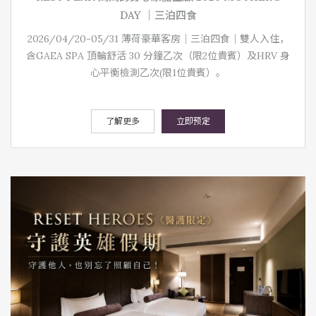
DAY ｜三泊四食
2026/04/20-05/31 薄荷豪華客房｜三泊四食｜雙人入住，
含GAEA SPA 頂輪舒活 30 分鐘乙次（限2位貴賓）及HRV 身
心平衡檢測乙次(限1位貴賓）。
了解更多
立即预定