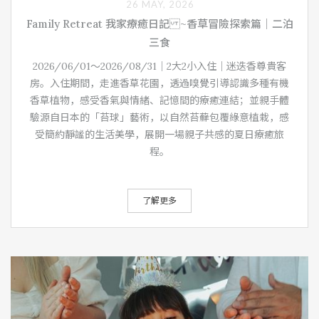
26 MAY, 2026
Family Retreat 我家療癒日記 ~香草冒險探索篇｜二泊
三食
2026/06/01～2026/08/31｜2大2小入住｜迷迭香尊貴客
房。入住期間，走進香草花園，透過嗅覺引導認識多種有機
香草植物，感受香氣與情緒、記憶間的療癒連結；並親手體
驗源自日本的「苔球」藝術，以自然苔蘚包覆綠意植栽，感
受簡約靜謐的生活美學，展開一場親子共感的夏日療癒旅
程。
了解更多