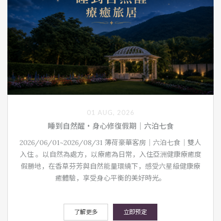
01 AUG, 2026
睡到自然醒・身心修復假期｜六泊七食
2026/06/01~2026/08/31 薄荷豪華客房｜六泊七食｜雙人
入住 。以自然為處方，以療癒為日常，入住亞洲健康療癒度
假勝地，在香草芬芳與自然能量環繞下，感受六星級健康療
癒體驗，享受身心平衡的美好時光。
了解更多
立即预定