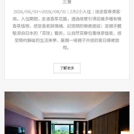
三食
2026/06/01～2026/08/31｜2大2小入住｜迷迭香尊貴客
房。入住期間，走進香草花園，透過嗅覺引導認識多種有機
香草植物，感受香氣與情緒、記憶間的療癒連結；並親手體
驗源自日本的「苔球」藝術，以自然苔蘚包覆綠意植栽，感
受簡約靜謐的生活美學，展開一場親子共感的夏日療癒旅
程。
了解更多