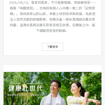
2026/08/31。香草的香氣，不只是被嗅聞，而是被感受——
輕輕「喚醒感知」，也喚回每個人心中獨一無二的「記憶密
碼」。源自奇萊山的山泉，承載土地的純淨與祝福，為旅途
注入自然流動的舒緩節奏；有機天皇一號米清酒融合薰衣草
純露，溫潤米香與淡雅花草氣息相互依偎，在靜謐之中，留
下細膩而悠長的餘韻。
了解更多