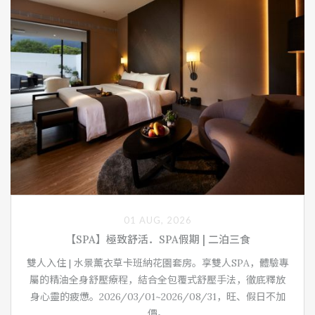
01 AUG, 2026
【SPA】極致舒活．SPA假期 | 二泊三食
雙人入住 | 水景薰衣草卡班納花園套房。享雙人SPA，體驗專
屬的精油全身舒壓療程，結合全包覆式舒壓手法，徹底釋放
身心靈的疲憊。2026/03/01~2026/08/31，旺、假日不加
價。