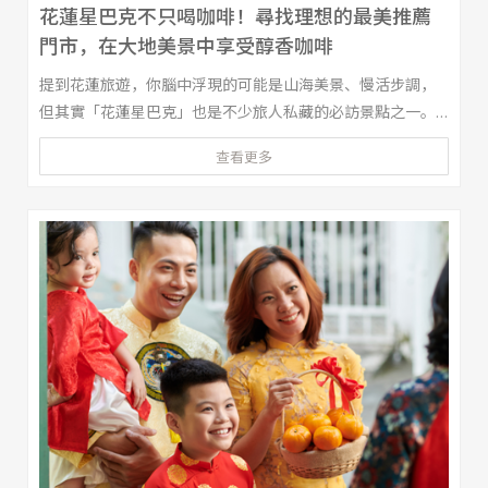
花蓮星巴克不只喝咖啡！尋找理想的最美推薦
門市，在大地美景中享受醇香咖啡
提到花蓮旅遊，你腦中浮現的可能是山海美景、慢活步調，
但其實「花蓮星巴克」也是不少旅人私藏的必訪景點之一。
從坐擁海景的門市，到結合自然元素與特色建築的空間設
查看更多
計，許多人都會到理想大地或其他花蓮的星巴克，停留片刻
並欣賞旅途風景。本文幫你整理花蓮推薦的五家最美星巴
克，帶你一次解鎖那些來過就忘不了的星巴克門市。