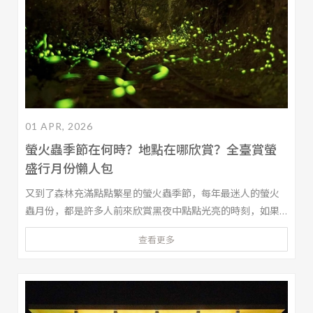
01 APR, 2026
螢火蟲季節在何時？地點在哪欣賞？全臺賞螢
盛行月份懶人包
又到了森林充滿點點繁星的螢火蟲季節，每年最迷人的螢火
蟲月份，都是許多人前來欣賞黑夜中點點光亮的時刻，如果
你也還在思考螢火蟲的出現地點和月份在何時何地，或是想
查看更多
順便安排個兩天一夜的旅程，本文都能推薦你臺灣北、中、
南、東各地的賞螢地點，讓你在螢火蟲季期間，留下最閃耀
的春日回憶！