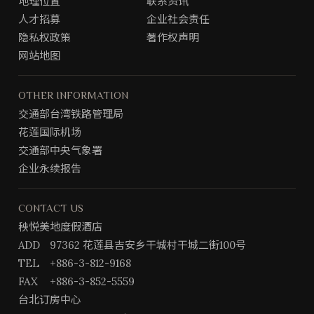
地理位置
联系资讯
o
r
o
a
人才招募
企业社会责任
k
m
隐私权政策
著作权声明
专
网站地图
页
OTHER INFORMATION
交通部台湾铁路管理局
花莲国际机场
交通部中央气象署
企业永续报告
CONTACT US
秧悦美地度假酒店
ADD
97362 花莲县吉安乡干城村干城二街100号
TEL
+886-3-812-9168
FAX
+886-3-852-5559
台北订房中心