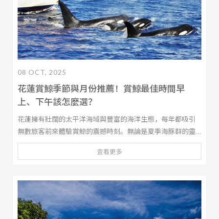
08 OCT, 2025
花蓮賞鯨季節與月份推薦！賞鯨最佳時間早
上、下午該怎麼選？
花蓮擁有壯闊的太平洋海域與豐富的海洋生態，每年都吸引
無數旅客前來體驗賞鯨的震撼時刻。無論是夏季海豚群的靈
巧身影，還是巨型鯨魚的優雅身姿，都讓人難以忘懷。那
查看更多
麼，花蓮賞鯨的最佳月份與季節是什麼時候？參加賞鯨行程
需要注意哪些事項？在這篇文章中，將為你介紹花蓮賞鯨的
最佳季節、挑選早上與下午的時間安排，讓你輕鬆規劃難忘
的海上冒險。