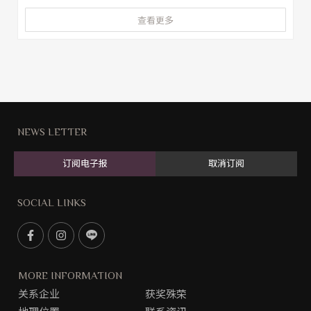
文！在文章中你可以快速認識到花蓮必去的景點，還有交通
查看更多
方式、美食推薦與住宿選擇，不論是搭火車、開車還是規劃
自由行，都能輕鬆找到花蓮適合玩什麼！
NEWS LETTER
订阅电子报
取消订阅
SOCIAL LINKS
F
I
L
a
n
i
c
s
n
MORE INFORMATION
e
t
e
关系企业
获奖殊荣
b
g
@