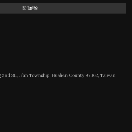
配信解除
2nd St., Ji’an Township, Hualien County 97362, Taiwan