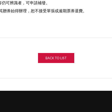
內容仍可辨識者，可申請補發。
及其贈券始得辦理，恕不接受單張或逾期票券退費。
BACK TO LIST