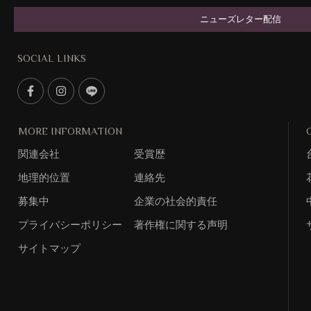
ニューズレター配信
SOCIAL LINKS
F
I
L
a
n
i
c
s
n
MORE INFORMATION
e
t
e
関連会社
受賞歴
b
g
@
o
r
地理的位置
連絡先
o
a
k
m
募集中
企業の社会的責任
プライバシーポリシー
著作権に関する声明
サイトマップ