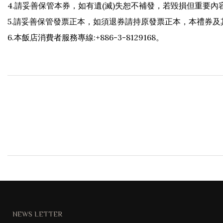
4.請妥善保管本券，如有遺(滅)失恕不補發，若毀損但重要
5.請妥善保管發票正本，如須退券請持原發票正本，本禮券
6.本飯店消費者服務專線:+886-3-8129168。
NEWS LETTER