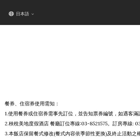
HOME
最新情報
お知らせ
日本語
餐券、住宿券使用需知：
1.使用餐券或住宿券需事先訂位，並告知票券編號，如遇客
2.秧稅美地度假酒店 餐廳訂位專線:03-8521575。訂房專線: 03-
3.本飯店保留餐式修改(餐式內容依季節性更換)及終止活動