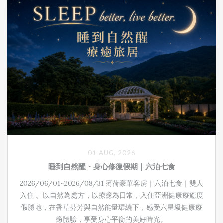
01 AUG, 2026
睡到自然醒・身心修復假期｜六泊七食
2026/06/01~2026/08/31 薄荷豪華客房｜六泊七食｜雙人
入住 。以自然為處方，以療癒為日常，入住亞洲健康療癒度
假勝地，在香草芬芳與自然能量環繞下，感受六星級健康療
癒體驗，享受身心平衡的美好時光。