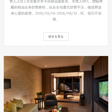
雙人入住 | 水景薰衣草卡班納花園套房。享雙人SPA，體驗專
屬的精油全身舒壓療程，結合全包覆式舒壓手法，徹底釋放
身心靈的疲憊。2026/03/01~2026/08/31，旺、假日不加
價。
続きを見る