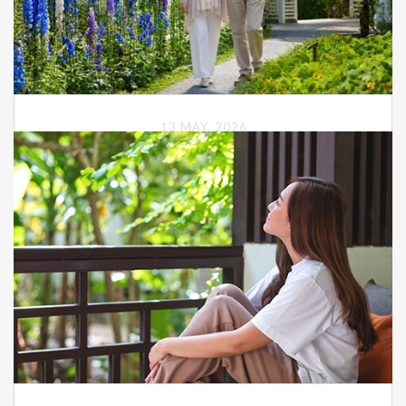
続きを見る
今予約する
13 MAY, 2026
【銀髮60+】BLOOM RETREAT 再綻人生 立折$1000
｜一泊二食
即日起~8/31， 迷迭香尊貴客房｜一泊二食｜雙人入住。每
房至少一位須年滿60歲(含)以上貴賓入住，入住時須出示證
件，即可享每房入住折抵一次 NT$1,000 優惠。
続きを見る