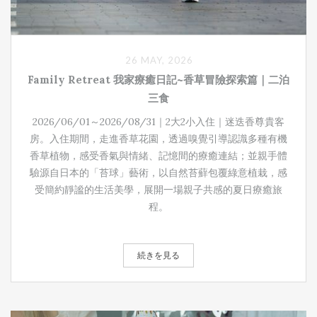
26 MAY, 2026
Family Retreat 我家療癒日記 ~香草冒險探索篇｜二泊
三食
2026/06/01～2026/08/31｜2大2小入住｜迷迭香尊貴客
房。入住期間，走進香草花園，透過嗅覺引導認識多種有機
香草植物，感受香氣與情緒、記憶間的療癒連結；並親手體
驗源自日本的「苔球」藝術，以自然苔蘚包覆綠意植栽，感
受簡約靜謐的生活美學，展開一場親子共感的夏日療癒旅
程。
続きを見る