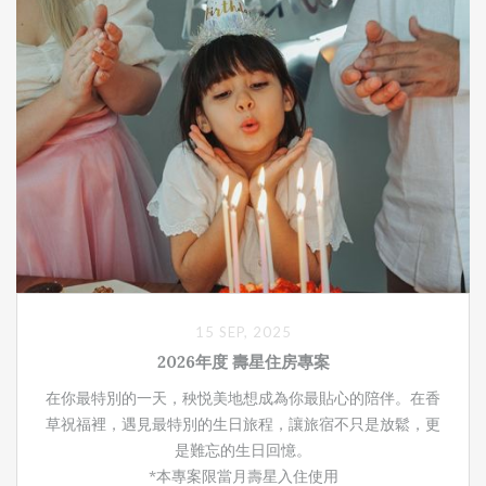
15 SEP, 2025
2026年度 壽星住房專案
在你最特別的一天，秧悦美地想成為你最貼心的陪伴。在香
草祝福裡，遇見最特別的生日旅程，讓旅宿不只是放鬆，更
是難忘的生日回憶。
*本專案限當月壽星入住使用