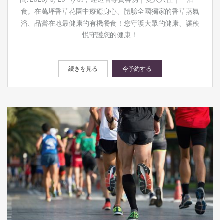
食。在萬坪香草花園中療癒身心、體驗全國獨家的香草蒸氣
浴、品嘗在地最健康的有機餐食！您守護大眾的健康、讓秧
悦守護您的健康！
続きを見る
今予約する