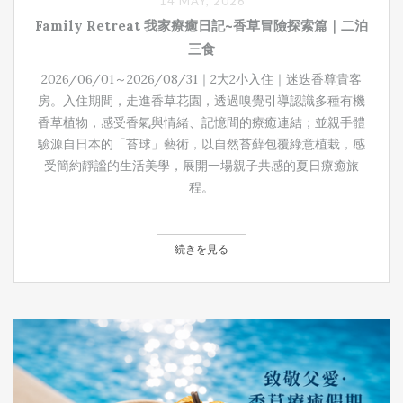
14 MAY, 2026
Family Retreat 我家療癒日記 ~香草冒險探索篇｜二泊
三食
2026/06/01～2026/08/31｜2大2小入住｜迷迭香尊貴客
房。入住期間，走進香草花園，透過嗅覺引導認識多種有機
香草植物，感受香氣與情緒、記憶間的療癒連結；並親手體
驗源自日本的「苔球」藝術，以自然苔蘚包覆綠意植栽，感
受簡約靜謐的生活美學，展開一場親子共感的夏日療癒旅
程。
続きを見る