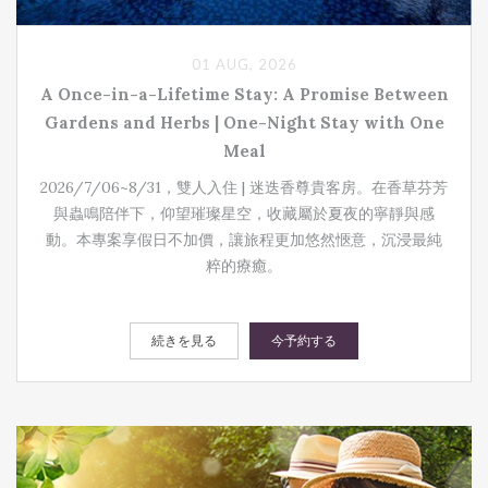
01 AUG, 2026
A Once-in-a-Lifetime Stay: A Promise Between
Gardens and Herbs | One-Night Stay with One
Meal
2026/7/06~8/31，雙人入住 | 迷迭香尊貴客房。在香草芬芳
與蟲鳴陪伴下，仰望璀璨星空，收藏屬於夏夜的寧靜與感
動。本專案享假日不加價，讓旅程更加悠然愜意，沉浸最純
粹的療癒。
続きを見る
今予約する