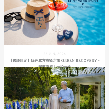
26 JUN, 2026
【醫護限定】綠色處方療癒之旅 GREEN RECOVERY ~
深度療癒｜一泊一食
綠色處方療癒之旅 GREEN RECOVERY ~深度療癒， 專案期
間: 2026/5/29~7/31 ，迷迭香尊貴客房｜雙人入住｜一泊一
食。在萬坪香草花園中療癒身心、體驗全國獨家的香草蒸氣
浴、品嘗在地最健康的有機餐食！您守護大眾的健康、讓秧
悦守護您的健康！