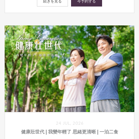
続きを見る
今予約する
24 JUL, 2026
健康壯世代 | 我變年輕了 思緒更清晰 | 一泊二食