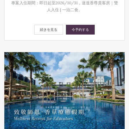
專案入住期間：即日起至2026/10/31，迷迭香尊貴客房｜雙
人入住 | 一泊二食。
続きを見る
今予約する