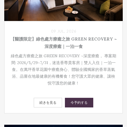
09 JUL, 2026
【醫護限定】綠色處方療癒之旅 GREEN RECOVERY ~
深度療癒｜一泊一食
綠色處方療癒之旅 GREEN RECOVERY ~深度療癒， 專案期
間: 2026/5/29~7/31 ，迷迭香尊貴客房｜雙人入住｜一泊一
食。在萬坪香草花園中療癒身心、體驗全國獨家的香草蒸氣
浴、品嘗在地最健康的有機餐食！您守護大眾的健康、讓秧
悦守護您的健康！
続きを見る
今予約する