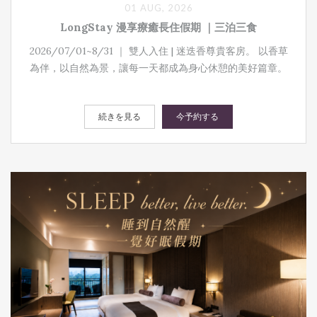
01 AUG, 2026
LongStay 漫享療癒長住假期 ｜三泊三食
2026/07/01~8/31 ｜ 雙人入住 | 迷迭香尊貴客房。 以香草
為伴，以自然為景，讓每一天都成為身心休憩的美好篇章。
続きを見る
今予約する