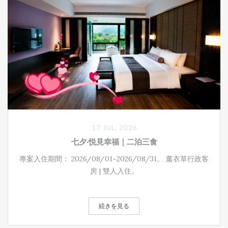
17 JUL, 2026
七夕‧悦見幸福｜二泊三食
專案入住期間： 2026/08/01~2026/08/31。 薰衣草行政客
房 | 雙人入住。
続きを見る