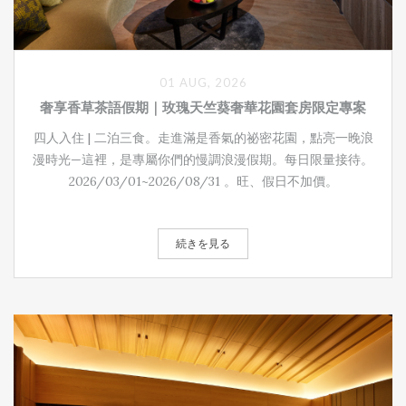
01 AUG, 2026
奢享香草茶語假期｜玫瑰天竺葵奢華花園套房限定專案
四人入住 | 二泊三食。走進滿是香氣的祕密花園，點亮一晚浪
漫時光—這裡，是專屬你們的慢調浪漫假期。每日限量接待。
2026/03/01~2026/08/31 。旺、假日不加價。
続きを見る