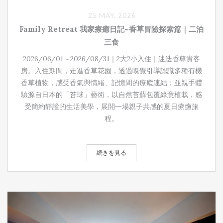
25 MAY, 2026
Family Retreat 我家療癒日記 ~香草冒險探索篇｜二泊
三食
2026/06/01～2026/08/31｜2大2小入住｜迷迭香尊貴客
房。入住期間，走進香草花園，透過嗅覺引導認識多種有機
香草植物，感受香氣與情緒、記憶間的療癒連結；並親手體
驗源自日本的「苔球」藝術，以自然苔蘚包覆綠意植栽，感
受簡約靜謐的生活美學，展開一場親子共感的夏日療癒旅
程。
続きを見る