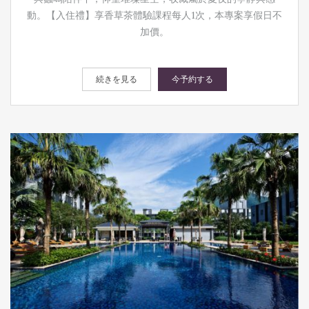
動。【入住禮】享香草茶體驗課程每人1次，本專案享假日不
加價。
続きを見る
今予約する