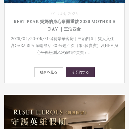
01 JUN, 2026
REST PEAK 媽媽的身心康體重啟 2026 MOTHER’S
DAY ｜三泊四食
2026/04/20-05/31 薄荷豪華客房｜三泊四食｜雙人入住，
含GAEA SPA 頂輪舒活 30 分鐘乙次（限2位貴賓）及HRV 身
心平衡檢測乙次(限1位貴賓）。
続きを見る
今予約する