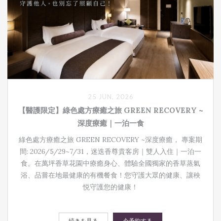
25 JUN, 2026
【醫護限定】綠色處方療癒之旅 GREEN RECOVERY ~
深度療癒｜一泊一食
綠色處方療癒之旅 GREEN RECOVERY ~深度療癒， 專案期
間: 2026/5/29~7/31 ，迷迭香尊貴客房｜雙人入住｜一泊一
食。在萬坪香草花園中療癒身心、體驗全國獨家的香草蒸氣
浴、品嘗在地最健康的有機餐食！您守護大眾的健康、讓秧
悦守護您的健康！
続きを見る
今予約する