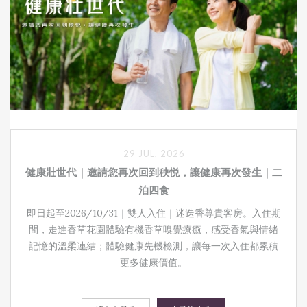
29 JUL, 2026
健康壯世代｜邀請您再次回到秧悦，讓健康再次發生｜二
泊四食
即日起至2026/10/31｜雙人入住｜迷迭香尊貴客房。入住期
間，走進香草花園體驗有機香草嗅覺療癒，感受香氣與情緒
記憶的溫柔連結；體驗健康先機檢測，讓每一次入住都累積
更多健康價值。