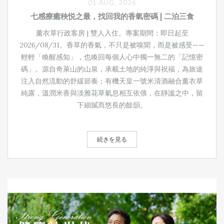
01 AUG, 2026
七感療癒秧悦之最，找回我的香氣密碼 | 二泊三食
薰衣草行政客房 | 雙人入住。專案期間：即日起至
2026/08/31。香草的香氣，不只是被嗅聞，而是被感受——
輕輕「喚醒感知」，也喚回每個人心中獨一無二的「記憶密
碼」。源自奇萊山的山泉，承載土地的純淨與祝福，為旅途
注入自然流動的舒緩節奏；有機天皇一號米清酒融合薰衣草
純露，溫潤米香與淡雅花草氣息相互依偎，在靜謐之中，留
下細膩而悠長的餘韻。
続きを見る