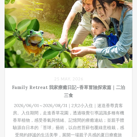
25 MAY, 2026
Family Retreat 我家療癒日記 ~香草冒險探索篇｜二泊
三食
2026/06/01～2026/08/31｜2大2小入住｜迷迭香尊貴客
房。入住期間，走進香草花園，透過嗅覺引導認識多種有機
香草植物，感受香氣與情緒、記憶間的療癒連結；並親手體
驗源自日本的「苔球」藝術，以自然苔蘚包覆綠意植栽，感
受簡約靜謐的生活美學，展開一場親子共感的夏日療癒旅