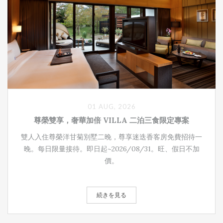
01 AUG, 2026
尊榮雙享，奢華加倍 VILLA 二泊三食限定專案
雙人入住尊榮洋甘菊別墅二晚，尊享迷迭香客房免費招待一
晚。每日限量接待。即日起~2026/08/31。旺、假日不加
價。
続きを見る