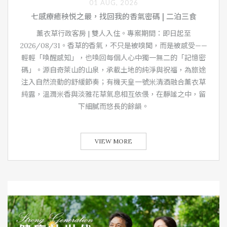
01 AUG, 2026
七感療癒秧悦之最，找回我的香氣密碼 | 二泊三食
薰衣草行政客房 | 雙人入住。專案期間：即日起至
2026/08/31。香草的香氣，不只是被嗅聞，而是被感受——
輕輕「喚醒感知」，也喚回每個人心中獨一無二的「記憶密
碼」。源自奇萊山的山泉，承載土地的純淨與祝福，為旅途
注入自然流動的舒緩節奏；有機天皇一號米清酒融合薰衣草
純露，溫潤米香與淡雅花草氣息相互依偎，在靜謐之中，留
下細膩而悠長的餘韻。
VIEW MORE