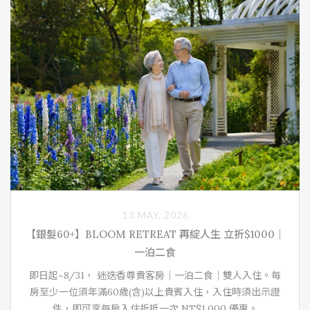
13 MAY, 2026
【銀髮60+】BLOOM RETREAT 再綻人生 立折$1000｜
一泊二食
即日起~8/31， 迷迭香尊貴客房｜一泊二食｜雙人入住。每
房至少一位須年滿60歲(含)以上貴賓入住，入住時須出示證
件，即可享每房入住折抵一次 NT$1,000 優惠。