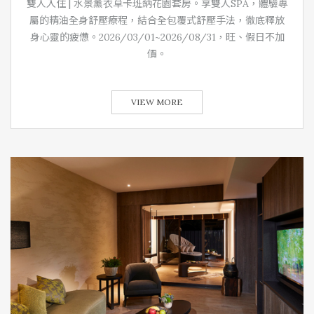
雙人入住 | 水景薰衣草卡班納花園套房。享雙人SPA，體驗專
屬的精油全身舒壓療程，結合全包覆式舒壓手法，徹底釋放
身心靈的疲憊。2026/03/01~2026/08/31，旺、假日不加
價。
VIEW MORE