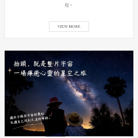
程。
VIEW MORE