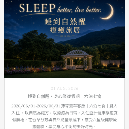
01 AUG, 2026
睡到自然醒・身心修復假期｜六泊七食
2026/06/01~2026/08/31 薄荷豪華客房｜六泊七食｜雙人
入住 。以自然為處方，以療癒為日常，入住亞洲健康療癒度
假勝地，在香草芬芳與自然能量環繞下，感受六星級健康療
癒體驗，享受身心平衡的美好時光。