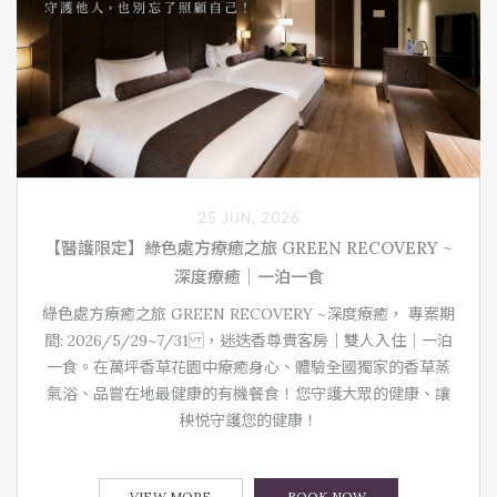
25 JUN, 2026
【醫護限定】綠色處方療癒之旅 GREEN RECOVERY ~
深度療癒｜一泊一食
綠色處方療癒之旅 GREEN RECOVERY ~深度療癒， 專案期
間: 2026/5/29~7/31 ，迷迭香尊貴客房｜雙人入住｜一泊
一食。在萬坪香草花園中療癒身心、體驗全國獨家的香草蒸
氣浴、品嘗在地最健康的有機餐食！您守護大眾的健康、讓
秧悦守護您的健康！
VIEW MORE
BOOK NOW