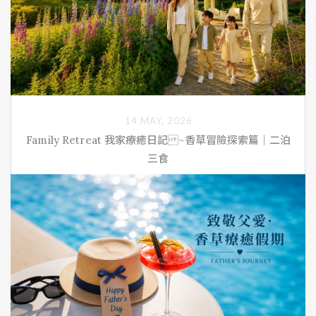
VIEW MORE
14 MAY, 2026
Family Retreat 我家療癒日記 ~香草冒險探索篇｜二泊
三食
2026/06/01～2026/08/31｜2大2小入住｜迷迭香尊貴客
房。入住期間，走進香草花園，透過嗅覺引導認識多種有機
香草植物，感受香氣與情緒、記憶間的療癒連結；並親手體
驗源自日本的「苔球」藝術，以自然苔蘚包覆綠意植栽，感
受簡約靜謐的生活美學，展開一場親子共感的夏日療癒旅
程。
VIEW MORE