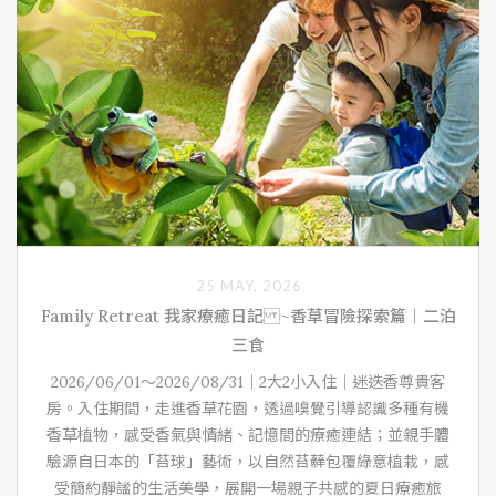
25 MAY, 2026
Family Retreat 我家療癒日記 ~香草冒險探索篇｜二泊
三食
2026/06/01～2026/08/31｜2大2小入住｜迷迭香尊貴客
房。入住期間，走進香草花園，透過嗅覺引導認識多種有機
香草植物，感受香氣與情緒、記憶間的療癒連結；並親手體
驗源自日本的「苔球」藝術，以自然苔蘚包覆綠意植栽，感
受簡約靜謐的生活美學，展開一場親子共感的夏日療癒旅