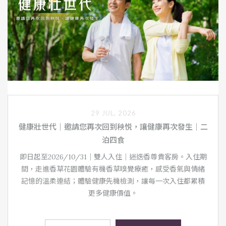
29 JUL, 2026
健康壯世代｜邀請您再次回到秧悦，讓健康再次發生｜二
泊四食
即日起至2026/10/31｜雙人入住｜迷迭香尊貴客房。入住期
間，走進香草花園體驗有機香草嗅覺療癒，感受香氣與情緒
記憶的溫柔連結；體驗健康先機檢測，讓每一次入住都累積
更多健康價值。