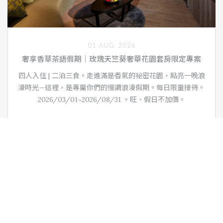
01 AUG, 2026
奢享香草茶語假期｜玫瑰天竺葵奢華花園套房限定專案
四人入住 | 二泊三食。走進滿是香氣的祕密花園，點亮一晚浪
漫時光—這裡，是專屬你們的慢調浪漫假期。每日限量接待。
2026/03/01~2026/08/31 。旺、假日不加價。
VIEW MORE