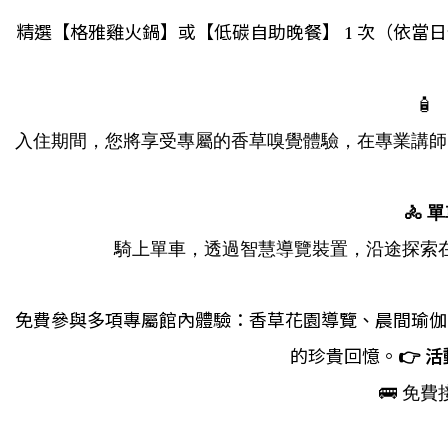
精選【格雅雞火鍋】或【低碳自助晚餐】 1 次（依
🧴
【
入住期間，您將享受專屬的香草嗅覺體驗，在專業講師
🚴
單
騎上單車，透過智慧導覽裝置，沿途探索
免費參與多項專屬館內體驗：香草花園導覽、晨間瑜伽
的珍貴回憶。
👉
🚌 免