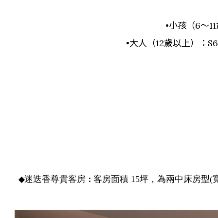
•小孩（6～11
•大人（12歲以上）：$6
迷迭香尊貴客房
客房面積 15坪，為兩中床房型(
◆
：