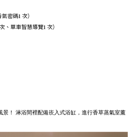
香氣密碼
1 次
）
 次
、
單車智慧導覽
1 次
）
田園風景！ 淋浴間裡配備崁入式浴缸，進行香草蒸氣室薰