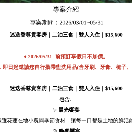
專案介紹
專案期間：2026/03/01~05/31
迷迭香尊貴客房｜
二泊三食
｜雙人入住｜$15,600
♦ 2026/05/31 前預訂享假日不加價。
球，即日起邀請您自行攜帶盥洗用品(含牙刷、牙膏、梳子、
迷迭香尊貴客房｜
二泊三食
｜雙人入住｜$15,600
包含:
✨
晨光饗宴
。嚴選花蓮在地小農與季節食材，讓每一口都是土地的鮮活
🍲
晚餐饗宴