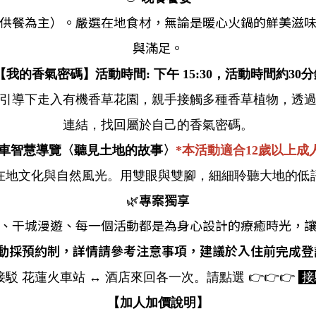
當日供餐為主）。嚴選在地食材，無論是暖心火鍋的鮮美滋
與滿足。
我的香氣密碼】活動時間: 下午 15:30，
活動時間
約30
引導下走入有機香草花園，親手接觸多種香草植物，透
連結，找回屬於自己的香氣密碼。
車智慧導覽〈聽見土地的故事〉
*本活動適合12歲以上成
在地文化與自然風光。用雙眼與雙腳，細細聆聽大地的低
🌿
專案獨享
、干城漫遊、每一個活動都是為身心設計的療癒時光，
 活動採預約制，詳情請參考注意事項，建議於入住前完成
費接駁 花蓮火車站 ↔ 酒店來回各一次。請點選
👉👉👉
接
【加人加價說明】