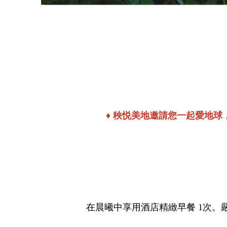
♦ 秧悦美地邀請您一起愛地
在晨曦中享用酒店精緻早餐 1次