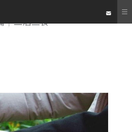
探索篇｜二泊三食