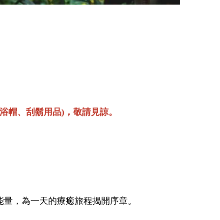
浴帽、刮鬍用品)，敬請見諒。
能量，為一天的療癒旅程揭開序章。