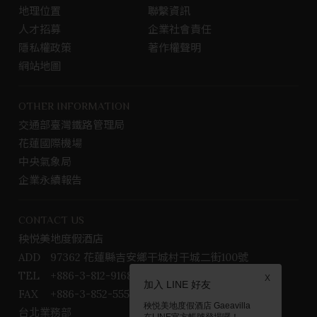
地理位置
聯繫資訊
o
r
o
a
人才招募
企業社會責任
k
m
隱私權政策
著作權聲明
專
網站地圖
頁
OTHER INFORMATION
交通部臺灣鐵路管理局
花蓮國際機場
中央氣象局
企業永續報告
CONTACT US
秧悦美地度假酒店
ADD
97362 花蓮縣吉安鄉干城村干城二街100號
TEL
+886-3-812-9168
X
加入 LINE 好友
FAX
+886-3-852-5559
秧悦美地度假酒店 Gaeavilla
台北業務部