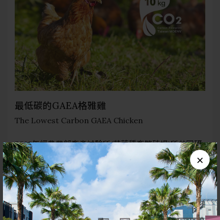
最低碳的GAEA格雅雞
The Lowest Carbon GAEA Chicken
2016年經農業部畜產試驗所(花蓮種畜繁殖場)所共同研
×
發之「GAEA格雅雞」，經財團法人工業技術研究院完
成碳足跡盤查，並於2024年11月完成第三方（台灣德國
萊因技術監護(股)公司）查證，於同年12月取得查證聲
明書。計算結果為每公斤碳排為4.635kg CO₂e（飼養