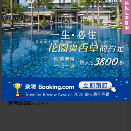
5.5個月）；為臺灣唯一完成「GAEA格雅雞」碳足跡查
秧悦生活官網
證之肉雞，每公斤碳排低於全世界（>6kg CO₂e）與亞
洲（>8kg CO₂e）(註2)。
溫室氣體盤查完成
Greenhouse Gas Inventory Completed
「秧悦美地度假酒店2023年溫室氣體盤查報告」(採用
ISO14064-1:2018版本)，於2024年12月完成。目前酒
店全園112年EUI為93.39 (度/平方公尺)，相較公開資
料(註3)臺灣服務業(旅館)112年EUI平均值為242.79
(度/平方公尺)為低，表示酒店用電效率佳且比一般旅
館用電量低61.5%。