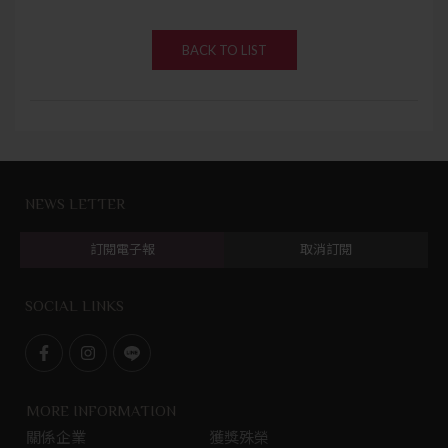
BACK TO LIST
NEWS LETTER
訂閱電子報
取消訂閱
SOCIAL LINKS
F
I
L
a
n
i
c
s
n
MORE INFORMATION
e
t
e
關係企業
獲獎殊榮
b
g
@