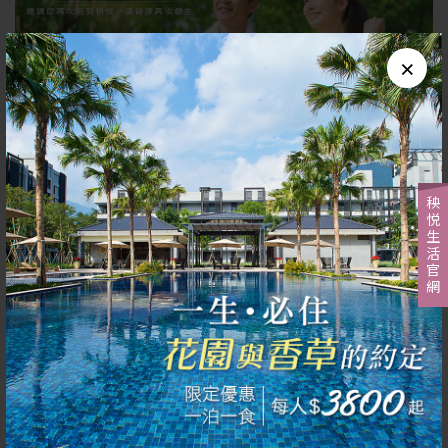
×
秧悦生活官網
24 JUL, 2026
健康壯世代｜邀請您再次回到秧悦，讓健康再次發生｜二
泊四食
即日起至2026/10/31｜雙人入住｜迷迭香尊貴客房。入住期
間，走進香草花園體驗有機香草嗅覺療癒，感受香氣與情緒
記憶的溫柔連結；體驗健康先機檢測，讓每一次入住都累積
更多健康價值。