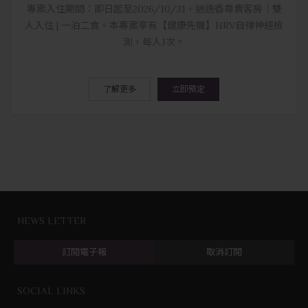
專案入住期間：即日起至2026/10/31，迷迭香尊貴客房｜雙
人入住 | 一泊二食。本專案享有【健康先機】HRV自律神經檢
測，每人1次。
了解更多
立即預定
NEWS LETTER
訂閱電子報
取消訂閱
SOCIAL LINKS