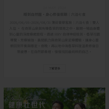
26 MAY, 2026
睡到自然醒・身心修復假期｜六泊七食
2026/06/01~2026/08/31 薄荷豪華客房｜六泊七食｜雙人
入住 。 在奇萊山泉與有機香草的環抱之中，展開一場由身體
到心靈的深度療癒旅程。透過 HRV 自律神經檢測、香草花園
導覽、芳療瑜珈、晨間肌力與奇萊山泉足療體驗，讓身心重
新回到平衡與穩定。夜晚，再以地中海香草料理溫柔修復日
常疲憊，在自然節奏裡，慢慢找回最純粹的自己。
了解更多