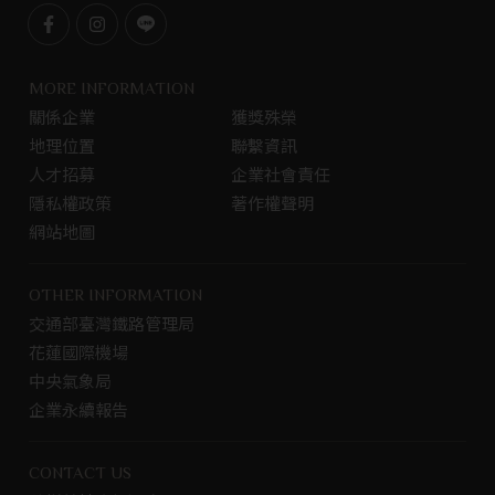
F
I
L
a
n
i
c
s
n
MORE INFORMATION
e
t
e
關係企業
獲獎殊榮
b
g
@
地理位置
聯繫資訊
o
r
o
a
人才招募
企業社會責任
k
m
隱私權政策
著作權聲明
專
網站地圖
頁
OTHER INFORMATION
交通部臺灣鐵路管理局
花蓮國際機場
中央氣象局
企業永續報告
CONTACT US