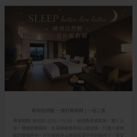
09 JUL, 2026
睡到自然醒 一覺好眠假期 | 一泊二食
專案期間: 即日起-2026/09/30，迷迭香尊貴客房｜雙人入
住。精選舒眠寢具、香草療癒香氛與山景浴境，打造七感放
鬆的度假時光。在花蓮純淨山海與香草芬芳的陪伴下，享受