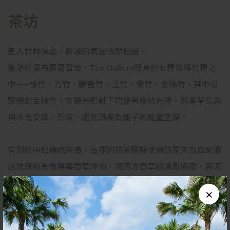
茶坊
走入竹林深處，靜謐的氛圍悄然包圍。
坐落於瀑布潺潺聲旁，Tea Gallery隱身於七種珍稀竹種之
中——桂竹、方竹、觀音竹、雲竹、紫竹、金絲竹，其中最
耀眼的金絲竹，在陽光照射下閃爍著綠絲光澤，與香草氣息
與水光交織，形成一處充滿高負離子的能量空間。
有別於中日傳統茶道，這裡的禪茶體驗使用的是來自自家酒
店現採的有機無毒香草沖泡，將西方香草的清新療癒，與東
方茶道的靜謐儀式融合，泡一壺茶，也泡一段靜心時光。
×
採預約制，請洽休閒育樂中心預約。