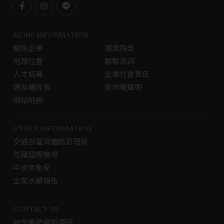
F
I
L
a
n
i
c
s
n
MORE INFORMATION
e
t
e
關係企業
獲獎殊榮
b
g
@
地理位置
聯繫資訊
o
r
o
a
人才招募
企業社會責任
k
m
隱私權政策
著作權聲明
專
網站地圖
頁
OTHER INFORMATION
交通部臺灣鐵路管理局
花蓮國際機場
中央氣象局
企業永續報告
CONTACT US
秧悦美地度假酒店