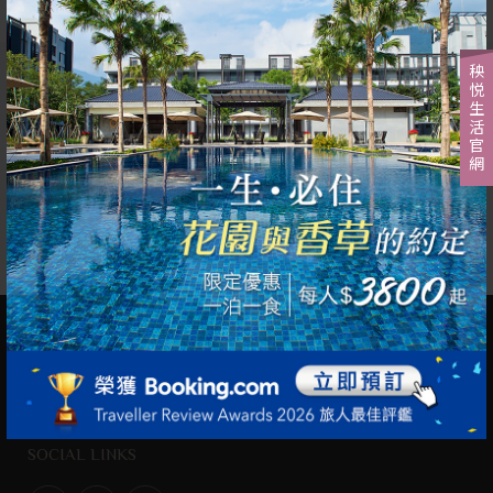
秧悦生活官網
位置
Tea Gallery
茶坊 開放時間
全年開放
須事先預約
back
NEWS LETTER
訂閱電子報
取消訂閱
SOCIAL LINKS