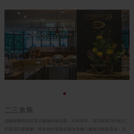
二三食集
由幽靜雅緻的挑高大廳層向後延展，別有洞天，為百餘室內外座位
的香草花園餐廳，所有食材皆取自當地有機小農每天新鮮直送，主