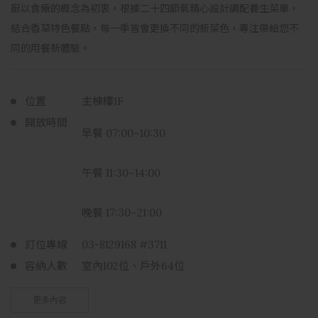
廚以食療的概念為初衷，根據二十四節氣精心設計調配養生菜單，
結合香草特色餐點，每一季皆會更換不同的新菜色，專注帶給您不
同的用餐新體驗。
位置
主棟樓1F
開放時間
早餐
07:00~10:30
午餐
11:30~14:00
晚餐
17:30~21:00
訂位專線
03-8129168 #3711
容納人數
室內102位、戶外64位
更多內容