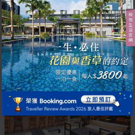
容納人數
120~270人
秧悦生活官網
更多內容