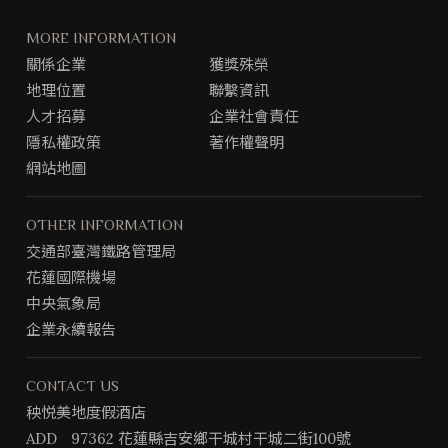
a
n
i
c
s
n
MORE INFORMATION
e
t
e
關係企業
獲獎殊榮
b
g
@
地理位置
聯繫資訊
o
r
o
a
人才招募
企業社會責任
k
m
隱私權政策
著作權聲明
專
網站地圖
頁
OTHER INFORMATION
交通部臺灣鐵路管理局
花蓮國際機場
中央氣象局
企業永續報告
CONTACT US
秧悦美地度假酒店
ADD
97362 花蓮縣吉安鄉干城村干城二街100號