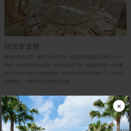
秧悦宴會廳
置身於鳥語花香、窗明几淨的空間，直接面對著園區的美好大自然
景緻，度假般的放鬆氛圍，讓您心靈更沉靜，思路更清晰。為您量
身訂作屬於您個人的風格宴會，結合絕佳創意與精確執行，在每個
歡慶時刻，為精彩時分添增動人回憶。
位置
主樓2F
×
開放時間
全年開放
08:00~22:00
訂位專線
03-8129168#3703