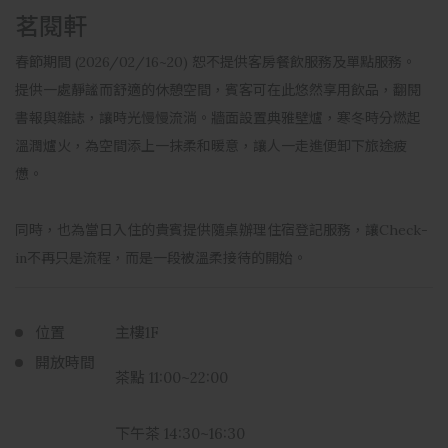
茗閱軒
春節期間 (2026/02/16~20) 恕不提供客房餐飲服務及單點服務。
提供一處靜謐而舒適的休憩空間，賓客可在此悠然享用飲品，翻閱
書報與雜誌，讓時光慢慢流淌。牆面設置典雅壁爐，寒冬時分燃起
溫潤爐火，為空間添上一抹柔和暖意，讓人一走進便卸下旅途疲
憊。
同時，也為當日入住的貴賓提供隨桌辦理住宿登記服務，讓Check-
in不再只是流程，而是一段被溫柔接待的開始。
位置
主樓1F
開放時間
茶點
11:00~22:00
下午茶
14:30~16:30