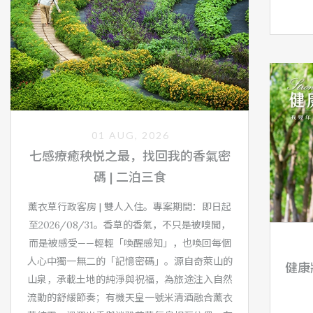
01 AUG, 2026
七感療癒秧悦之最，找回我的香氣密
碼 | 二泊三食
薰衣草行政客房 | 雙人入住。專案期間：即日起
至2026/08/31。香草的香氣，不只是被嗅聞，
而是被感受——輕輕「喚醒感知」，也喚回每個
人心中獨一無二的「記憶密碼」。源自奇萊山的
健康
山泉，承載土地的純淨與祝福，為旅途注入自然
流動的舒緩節奏；有機天皇一號米清酒融合薰衣