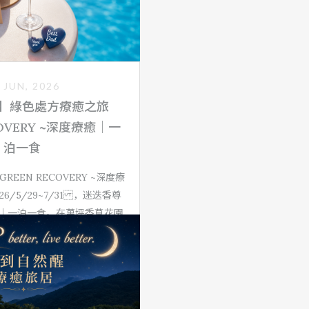
 JUN, 2026
】綠色處方療癒之旅
COVERY ~深度療癒｜一
泊一食
REEN RECOVERY ~深度療
26/5/29~7/31 ，迷迭香尊
｜一泊一食。在萬坪香草花園
全國獨家的香草蒸氣浴、品嘗
餐食！您守護大眾的健康、讓
守護您的健康！