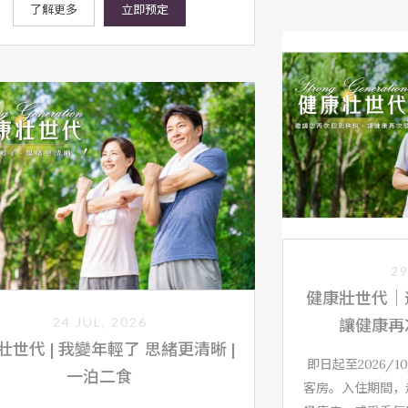
了解更多
立即预定
29
健康壯世代｜
24 JUL, 2026
讓健康再
壯世代 | 我變年輕了 思緒更清晰 |
即日起至2026/
一泊二食
客房。入住期間，