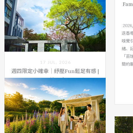
Fa
202
迭香
嗅覺
緒、
「苔
17 JUL, 2026
簡約
週四限定小確幸｜紓壓Fun鬆足有感 |
一泊一食
專案限定入住期間： 2026/08/06、08/13、
08/20、08/27，迷迭香尊貴客房｜雙人入住。
了解更多