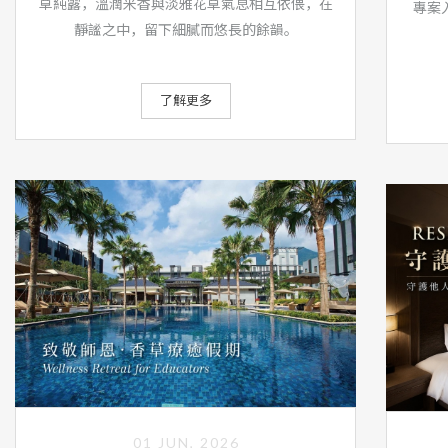
草純露，溫潤米香與淡雅花草氣息相互依偎，在
專案入
靜謐之中，留下細膩而悠長的餘韻。
了解更多
01 JUN, 2026