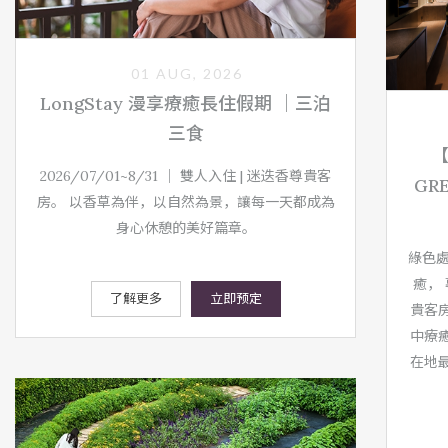
01 AUG, 2026
LongStay 漫享療癒長住假期 ｜三泊
三食
2026/07/01~8/31 ｜ 雙人入住 | 迷迭香尊貴客
GR
房。 以香草為伴，以自然為景，讓每一天都成為
身心休憩的美好篇章。
綠色處
癒， 
了解更多
立即预定
貴客
中療
在地