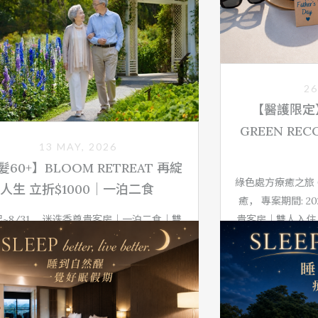
26
【醫護限定
GREEN RE
13 MAY, 2026
60+】BLOOM RETREAT 再綻
綠色處方療癒之旅 G
人生 立折$1000｜一泊二食
癒， 專案期間: 20
~8/31， 迷迭香尊貴客房｜一泊二食｜雙
貴客房｜雙人入住
住。每房至少一位須年滿60歲(含)以上貴賓
中療癒身心、體驗
，入住時須出示證件，即可享每房入住折抵
在地最健康的有機
一次 NT$1,000 優惠。
秧悦