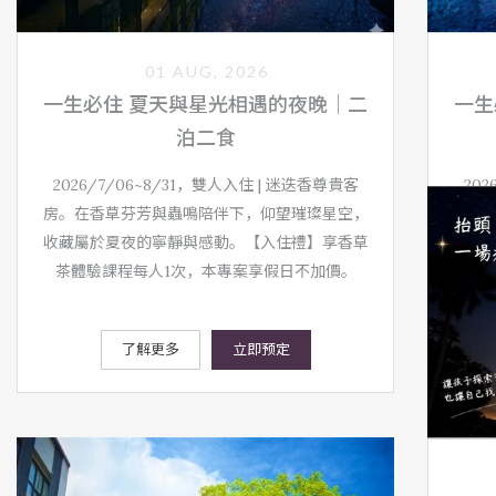
01 AUG, 2026
一生必住 夏天與星光相遇的夜晚｜二
一生
泊二食
2026/7/06~8/31，雙人入住 | 迷迭香尊貴客
20
房。在香草芬芳與蟲鳴陪伴下，仰望璀璨星空，
房。
收藏屬於夏夜的寧靜與感動。【入住禮】享香草
收藏
茶體驗課程每人1次，本專案享假日不加價。
價，
了解更多
立即预定