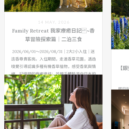
14 MAY, 2026
Family Retreat 我家療癒日記 ~香
草冒險探索篇｜二泊三食
2026/06/01～2026/08/31｜2大2小入住｜迷
迭香尊貴客房。入住期間，走進香草花園，透過
嗅覺引導認識多種有機香草植物，感受香氣與情
【銀髮
緒、記憶間的療癒連結；並親手體驗源自日本的
「苔球」藝術，以自然苔蘚包覆綠意植栽，感受
簡約靜謐的生活美學，展開一場親子共感的夏日
即日起
療癒旅程。
人入
入住
了解更多