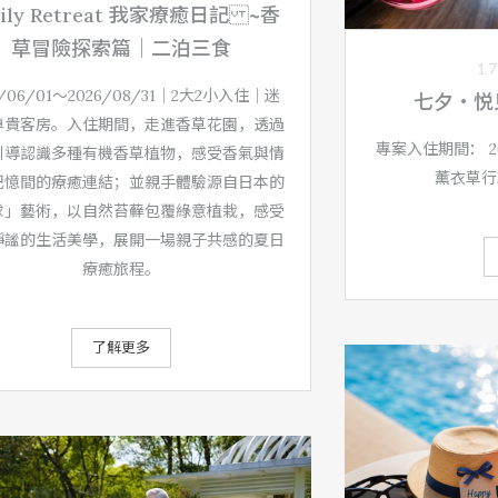
mily Retreat 我家療癒日記 ~香
草冒險探索篇｜二泊三食
17
6/06/01～2026/08/31｜2大2小入住｜迷
七夕‧悦
尊貴客房。入住期間，走進香草花園，透過
專案入住期間： 202
引導認識多種有機香草植物，感受香氣與情
薰衣草行
記憶間的療癒連結；並親手體驗源自日本的
球」藝術，以自然苔蘚包覆綠意植栽，感受
靜謐的生活美學，展開一場親子共感的夏日
療癒旅程。
了解更多