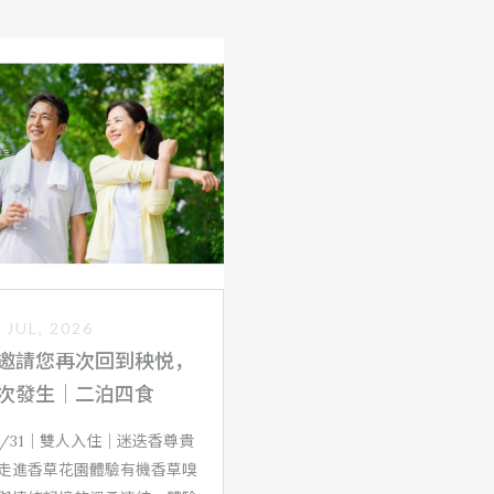
 JUL, 2026
邀請您再次回到秧悦，
次發生｜二泊四食
10/31｜雙人入住｜迷迭香尊貴
走進香草花園體驗有機香草嗅