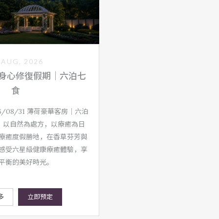
多
立即预定
 AUG, 2026
身心修復假期｜六泊七
食
026/08/31 薄荷豪華客房｜六泊
。以自然為處方，以療癒為日
療癒度假勝地，在香草芬芳與
感受六星級健康療癒體驗，享
平衡的美好時光。
多
立即预定