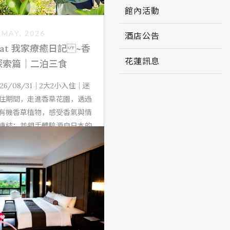
館內活動
 MAY, 2026
酒店公告
treat 我家療癒日記 ~香
花蓮訊息
探索篇｜二泊三食
2026/08/31｜2大2小入住｜迷
住期間，走進香草花園，透過
有機香草植物，感受香氣與情
連結；並親手體驗源自日本的
自然苔蘚包覆綠意植栽，感受
學，展開一場親子共感的夏日
療癒旅程。
了解更多