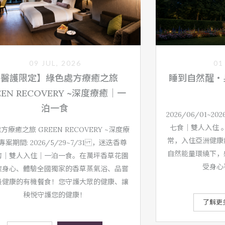
了解更多
了解更
09 JUL, 2026
01
【醫護限定】綠色處方療癒之旅
睡到自然醒・
EEN RECOVERY ~深度療癒｜一
泊一食
2026/06/01~2
七食｜雙人入住 
方療癒之旅 GREEN RECOVERY ~深度療
常，入住亞洲健康
專案期間: 2026/5/29~7/31 ，迷迭香尊
自然能量環繞下，
房｜雙人入住｜一泊一食。在萬坪香草花園
受身心
癒身心、體驗全國獨家的香草蒸氣浴、品嘗
最健康的有機餐食！您守護大眾的健康、讓
秧悦守護您的健康！
了解更