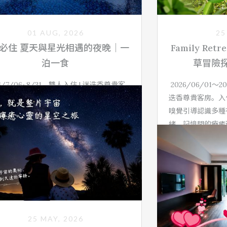
01 AUG, 2026
25
必住 夏天與星光相遇的夜晚｜一
Family Re
泊一食
草冒險
26/7/06~8/31，雙人入住 | 迷迭香尊貴客
2026/06/01～
在香草芬芳與蟲鳴陪伴下，仰望璀璨星空，
迭香尊貴客房。入
屬於夏夜的寧靜與感動。本專案享假日不加
嗅覺引導認識多種
讓旅程更加悠然愜意，沉浸最純粹的療癒。
緒、記憶間的療癒
「苔球」藝術，以
簡約靜謐的生活美
了解更多
立即预定
25 MAY, 2026