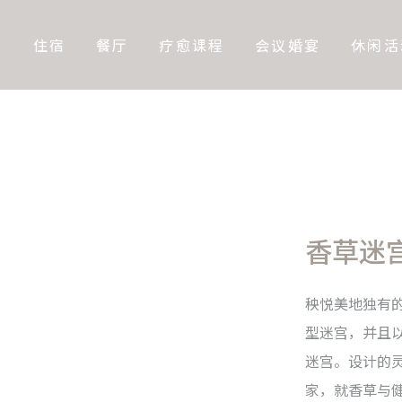
息
住宿
餐厅
疗愈课程
会议婚宴
休闲活
香草迷
秧悦美地独有
型迷宫，并且
迷宫。设计的
家，就香草与