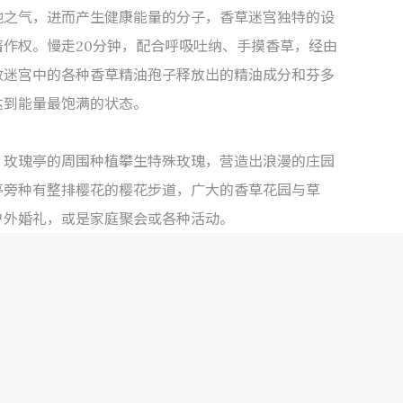
地之气，进而产生健康能量的分子，香草迷宫独特的设
著作权。慢走20分钟，配合呼吸吐纳、手摸香草，经由
收迷宫中的各种香草精油孢子释放出的精油成分和芬多
达到能量最饱满的状态。
，玫瑰亭的周围种植攀生特殊玫瑰，营造出浪漫的庄园
亭旁种有整排樱花的樱花步道，广大的香草花园与草
户外婚礼，或是家庭聚会或各种活动。