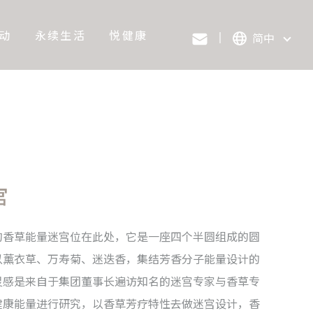
动
永续生活
悦健康
简中
宫
的香草能量迷宫位在此处，它是一座四个半圆组成的圆
以薰衣草、万寿菊、迷迭香，集结芳香分子能量设计的
灵感是来自于集团董事长遍访知名的迷宫专家与香草专
健康能量进行研究，以香草芳疗特性去做迷宫设计，香