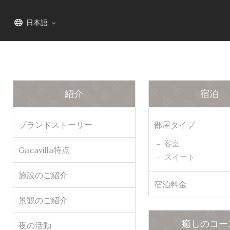
HOME
サイトマップ
日本語
紹介
宿泊
ブランドストーリー
部屋タイプ
客室
Gaeavilla特点
スイート
施設のご紹介
宿泊料金
景観のご紹介
癒しのコー
夜の活動