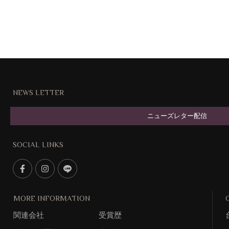
NEWS LETTER
ニューズレター配信
SOCIAL LINKS
F
I
L
a
n
i
c
s
n
MORE INFORMATION
e
t
e
関連会社
受賞歴
b
g
@
o
r