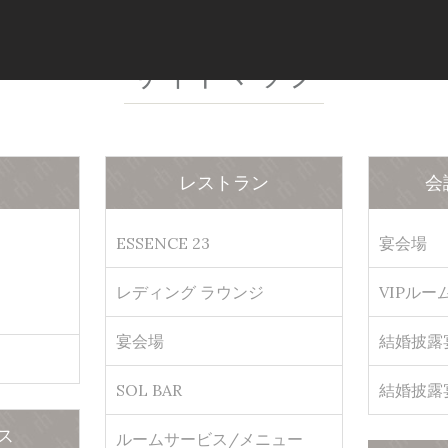
サイトマップ
レストラン
会
ESSENCE 23
宴会場
レディング ラウンジ
VIPルー
宴会場
結婚披露
SOL BAR
結婚披露
ス
ルームサービス/メニュー